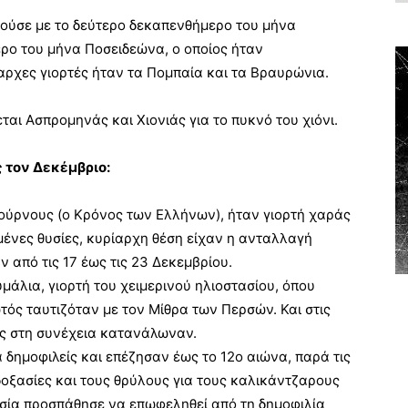
ούσε με το δεύτερο δεκαπενθήμερο του μήνα
ρο του μήνα Ποσειδεώνα, ο οποίος ήταν
αρχες γιορτές ήταν τα Πομπαία και τα Βραυρώνια.
ται Ασπρομηνάς και Χιονιάς για το πυκνό του χιόνι.
ς τον Δεκέμβριο:
τούρνους (ο Κρόνος των Ελλήνων), ήταν γιορτή χαράς
ωμένες θυσίες, κυρίαρχη θέση είχαν η ανταλλαγή
 από τις 17 έως τις 23 Δεκεμβρίου.
άλια, γιορτή του χειμερινού ηλιοστασίου, όπου
τός ταυτιζόταν με τον Μίθρα των Περσών. Και στις
υς στη συνέχεια κατανάλωναν.
 δημοφιλείς και επέζησαν έως το 12ο αιώνα, παρά τις
δοξασίες και τους θρύλους για τους καλικάντζαρους
λησία προσπάθησε να επωφεληθεί από τη δημοφιλία