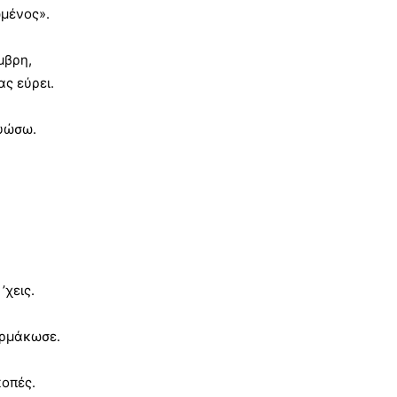
ωμένος».
μβρη,
ας εύρει.
ρυώσω.
’χεις.
αρμάκωσε.
κοπές.