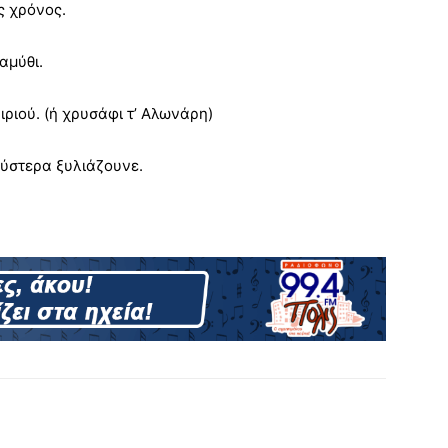
ς χρόνος.
αμύθι.
ιριού. (ή χρυσάφι τ’ Αλωνάρη)
ι ύστερα ξυλιάζουνε.