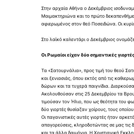
Στην αρχαία Αθήνα ο Δεκέμβριος ισοδυναμ
Μαιμακτηριώνα και το πρώτο δεκαπενθήμε
αφιερωμένος στον θεό Ποσειδώνα. Οι κυρί
Στο λαϊκό καλεντάρι ο Δεκέμβριος ονομάζε
Οι Ρωμαίοι είχαν δύο σημαντικές γιορτέ
Τα «Σατουρνάλια», προς τιμή του θεού Σα
και ξενιασιάς, όπου εκτός από τις καθιερ
δώρων και τα τυχερά παιγνίδια. Διαρκούσαν
Ακολουθούσαν στις 25 Δεκεμβρίου τα Βρουμ
τιμούσαν τον Ήλιο, που ως θεότητα του φω
δύο γιορτές θυσίαζαν χοίρους, τους οποίο
Οι παγανιστικές αυτές γιορτές ήταν αρκετά
απαγορεύσεις, κληροδοτώντας σε μας τις 
και τα άλλα δαιμόνια. Η Χριστιανική Εκκ