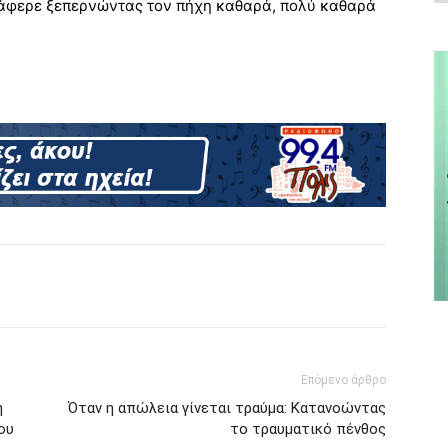
ατάφερε ξεπερνώντας τον πήχη καθαρά, πολύ καθαρά
Επόμενο άρθρο
η
Όταν η απώλεια γίνεται τραύμα: Κατανοώντας
ου
το τραυματικό πένθος