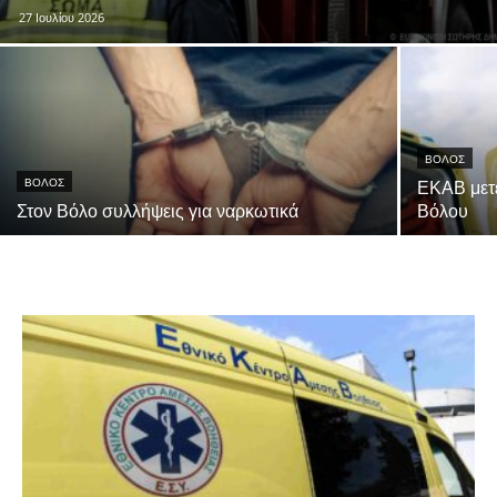
27 Ιουλίου 2026
ΒΟΛΟΣ
ΒΟΛΟΣ
ΕΚΑΒ μετ
Στον Βόλο συλλήψεις για ναρκωτικά
Βόλου