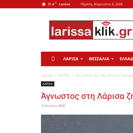
C
31.4
Πέμπτη, Αύγουστος 6, 2026
Larissa
Larissa
Klik
ΛΑΡΙΣΑ
ΘΕΣΣΑΛΙΑ
ΕΛΛΑ
Αρχική
ΛΑΡΙΣΑ
Άγνωστος στη Λάρισα ζητά ανύπα
ΛΑΡΙΣΑ
Άγνωστος στη Λάρισα ζ
5 Ιουνίου 2026