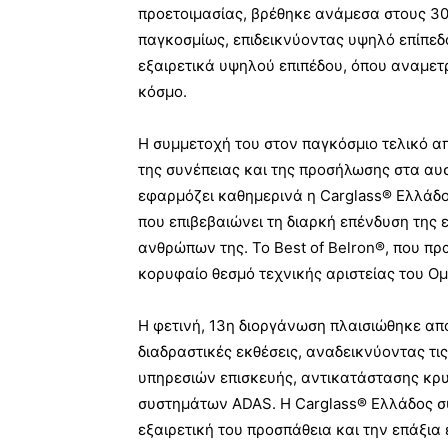
προετοιμασίας, βρέθηκε ανάμεσα στους 30
παγκοσμίως, επιδεικνύοντας υψηλό επίπεδ
εξαιρετικά υψηλού επιπέδου, όπου αναμετρ
κόσμο.
Η συμμετοχή του στον παγκόσμιο τελικό α
της συνέπειας και της προσήλωσης στα αυ
εφαρμόζει καθημερινά η Carglass® Ελλάδος
που επιβεβαιώνει τη διαρκή επένδυση της 
ανθρώπων της. Το Best of Belron®, που πρα
κορυφαίο θεσμό τεχνικής αριστείας του Ομ
Η φετινή, 13η διοργάνωση πλαισιώθηκε από
διαδραστικές εκθέσεις, αναδεικνύοντας τι
υπηρεσιών επισκευής, αντικατάστασης κ
συστημάτων ADAS. Η Carglass® Ελλάδος συ
εξαιρετική του προσπάθεια και την επάξι