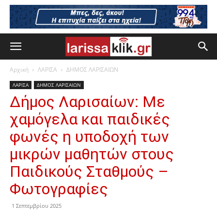
Αρχική
ΛΑΡΙΣΑ
ΔΗΜΟΣ ΛΑΡΙΣΑΙΩΝ
ΛΑΡΙΣΑ
ΔΗΜΟΣ ΛΑΡΙΣΑΙΩΝ
Δήμος Λαρισαίων: Με
χαμόγελα και παιδικές
φωνές η υποδοχή των
μικρών μαθητών στους
Παιδικούς Σταθμούς –
Φωτογραφίες
1 Σεπτεμβρίου 2025