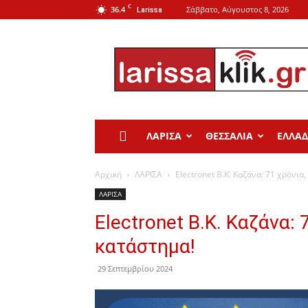
C
36.4
Σάββατο, Αύγουστος 8, 2026
Larissa
Larissa
Klik
ΛΑΡΙΣΑ
ΘΕΣΣΑΛΙΑ
ΕΛΛΑ
Αρχική
ΛΑΡΙΣΑ
Electronet Β.Κ. Καζάνα: 71 χρόνια
ΛΑΡΙΣΑ
Electronet Β.Κ. Καζάνα: 
κατάστημα!
29 Σεπτεμβρίου 2024