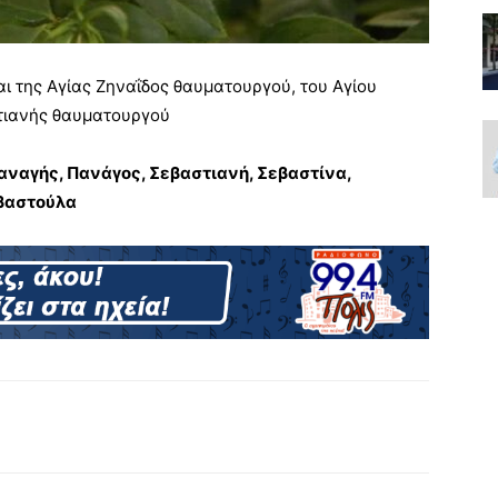
αι της Αγίας Ζηναΐδος θαυματουργού, του Αγίου
τιανής θαυματουργού
Παναγής, Πανάγος, Σεβαστιανή, Σεβαστίνα,
εβαστούλα