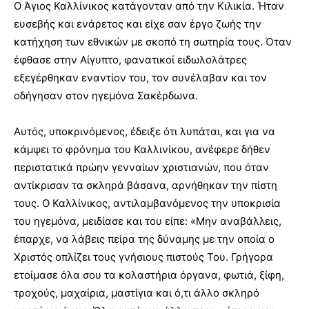
Ο Άγιος Καλλίνικος κατάγονταν από την Κιλικία. Ήταν
ευσεβής και ενάρετος και είχε σαν έργο ζωής την
κατήχηση των εθνικών με σκοπό τη σωτηρία τους. Όταν
έφθασε στην Αίγυπτο, φανατικοί ειδωλολάτρες
εξεγέρθηκαν εναντίον του, τον συνέλαβαν και τον
οδήγησαν στον ηγεμόνα Σακέρδωνα.
Αυτός, υποκρινόμενος, έδειξε ότι λυπάται, και για να
κάμψει το φρόνημα του Καλλινίκου, ανέφερε δήθεν
περιστατικά πρώην γενναίων χριστιανών, που όταν
αντίκρισαν τα σκληρά βάσανα, αρνήθηκαν την πίστη
τους. Ο Καλλίνικος, αντιλαμβανόμενος την υποκρισία
του ηγεμόνα, μειδίασε και του είπε: «Μην αναβάλλεις,
έπαρχε, να λάβεις πείρα της δύναμης με την οποία ο
Χριστός οπλίζει τους γνήσιους πιστούς Του. Γρήγορα
ετοίμασε όλα σου τα κολαστήρια όργανα, φωτιά, ξίφη,
τροχούς, μαχαίρια, μαστίγια και ό,τι άλλο σκληρό