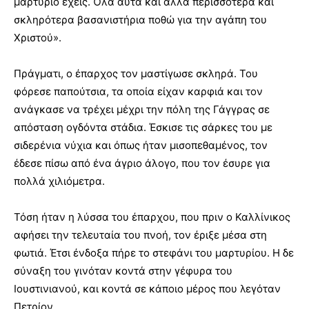
μαρτύριο έχεις. Όλα αυτά και άλλα περισσότερα και
σκληρότερα βασανιστήρια ποθώ για την αγάπη του
Χριστού».
Πράγματι, ο έπαρχος τον μαστίγωσε σκληρά. Του
φόρεσε παπούτσια, τα οποία είχαν καρφιά και τον
ανάγκασε να τρέχει μέχρι την πόλη της Γάγγρας σε
απόσταση ογδόντα στάδια. Έσκισε τις σάρκες του με
σιδερένια νύχια και όπως ήταν μισοπεθαμένος, τον
έδεσε πίσω από ένα άγριο άλογο, που τον έσυρε για
πολλά χιλιόμετρα.
Τόση ήταν η λύσσα του έπαρχου, που πριν ο Καλλίνικος
αφήσει την τελευταία του πνοή, τον έριξε μέσα στη
φωτιά. Έτσι ένδοξα πήρε το στεφάνι του μαρτυρίου. Η δε
σύναξη του γινόταν κοντά στην γέφυρα του
Iουστινιανού, και κοντά σε κάποιο μέρος που λεγόταν
Πετρίον.