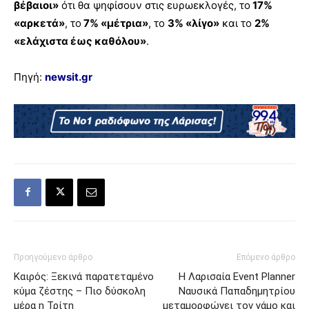
βέβαιοι»
ότι θα ψηφίσουν στις ευρωεκλογές, το
17%
«αρκετά»
, το
7% «μέτρια»
, το
3% «λίγο»
και το
2%
«ελάχιστα έως καθόλου»
.
Πηγή:
newsit.gr
Προηγούμενο άρθρο
Επόμενο άρθρο
Καιρός: Ξεκινά παρατεταμένο
Η Λαρισαία Event Planner
κύμα ζέστης – Πιο δύσκολη
Ναυσικά Παπαδημητρίου
μέρα η Τρίτη
μεταμορφώνει τον γάμο και