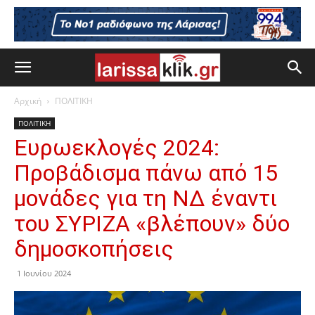
Αρχική
ΠΟΛΙΤΙΚΗ
ΠΟΛΙΤΙΚΗ
Ευρωεκλογές 2024:
Προβάδισμα πάνω από 15
μονάδες για τη ΝΔ έναντι
του ΣΥΡΙΖΑ «βλέπουν» δύο
δημοσκοπήσεις
1 Ιουνίου 2024