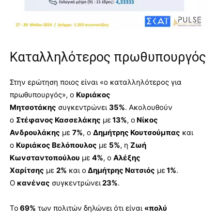
Καταλληλότερος πρωθυπουργός
Στην ερώτηση ποιος είναι «ο καταλληλότερος για
πρωθυπουργός», ο
Κυριάκος
Μητσοτάκης
συγκεντρώνει
35%
. Ακολουθούν
ο
Στέφανος Κασσελάκης
με
13%
, ο
Νίκος
Ανδρουλάκης
με
7%
, ο
Δημήτρης Κουτσούμπας
και
ο
Κυριάκος Βελόπουλος
με
5%
, η
Ζωή
Κωνσταντοπούλου
με
4%
, ο
Αλέξης
Χαρίτσης
με
2%
και ο
Δημήτρης Νατσιός
με
1%
.
Ο
κανένας
συγκεντρώνει
23%
.
Το
69%
των πολιτών δηλώνει ότι είναι
«πολύ