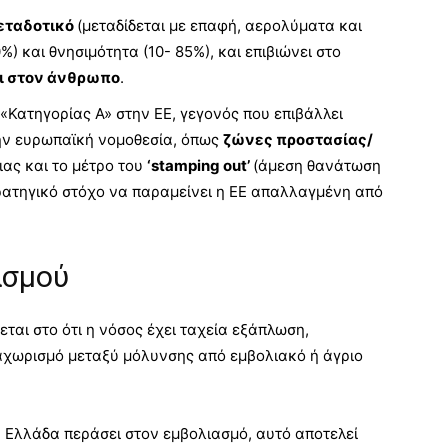
εταδοτικό
(μεταδίδεται με επαφή, αερολύματα και
) και θνησιμότητα (10- 85%), και επιβιώνει στο
ι στον άνθρωπο
.
 «Κατηγορίας Α» στην ΕΕ, γεγονός που επιβάλλει
ην ευρωπαϊκή νομοθεσία, όπως
ζώνες
προστασίας/
ιας και το μέτρο του
‘stamping out’
(άμεση θανάτωση
ρατηγικό στόχο να παραμείνει η ΕΕ απαλλαγμένη από
ασμού
εται στο ότι η νόσος έχει ταχεία εξάπλωση,
αχωρισμό μεταξύ μόλυνσης από εμβολιακό ή άγριο
 Ελλάδα περάσει στον εμβολιασμό, αυτό αποτελεί