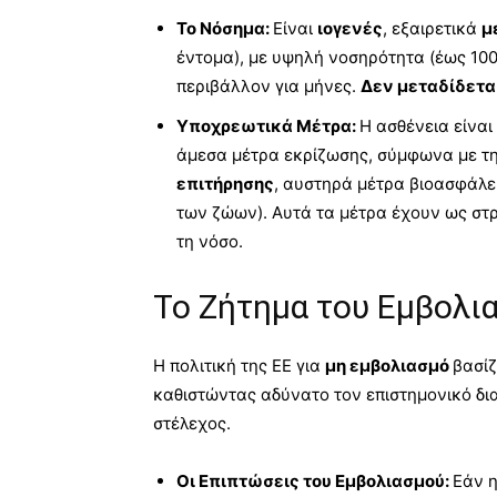
Το Νόσημα:
Είναι
ιογενές
, εξαιρετικά
μ
έντομα), με υψηλή νοσηρότητα (έως 100%
περιβάλλον για μήνες.
Δεν μεταδίδετα
Υποχρεωτικά Μέτρα:
Η ασθένεια είναι
άμεσα μέτρα εκρίζωσης, σύμφωνα με τ
επιτήρησης
, αυστηρά μέτρα βιοασφάλε
των ζώων). Αυτά τα μέτρα έχουν ως στ
τη νόσο.
Το Ζήτημα του Εμβολι
Η πολιτική της ΕΕ για
μη εμβολιασμό
βασίζ
καθιστώντας αδύνατο τον επιστημονικό δι
στέλεχος.
Οι Επιπτώσεις του Εμβολιασμού:
Εάν η