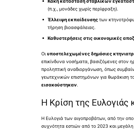
Κακή κατάσταση σταβλικών εγκατα
(π.χ., μονάδες χωρίς περίφραξη).
Έλλειψη εκπαίδευσης
των κτηνοτρόφω
τήρηση βιοασφάλειας.
Καθυστερήσεις στις οικονομικές απο
Οι
υποστελεχωμένες δημόσιες κτηνιατρ
επικίνδυνα νοσήματα, βασιζόμενες στον η
προληπτική αναδιοργάνωση, όπως συμβαίνε
γεωτεχνικών επιστημόνων για θωράκιση τ
εισακούστηκαν
.
Η Κρίση της Ευλογιάς 
Η Ευλογιά των αιγοπροβάτων, από την οπ
συχνότητα εστιών από το 2023 και μεγάλη