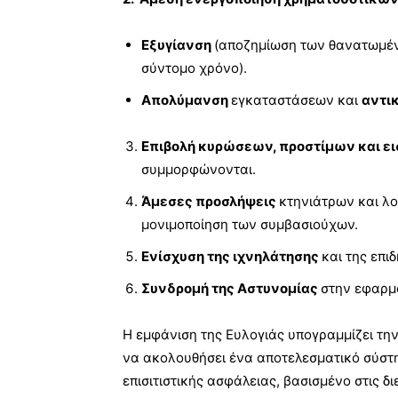
Εξυγίανση
(αποζημίωση των θανατωμέν
σύντομο χρόνο).
Απολύμανση
εγκαταστάσεων και
αντι
Επιβολή κυρώσεων, προστίμων και ε
συμμορφώνονται.
Άμεσες προσλήψεις
κτηνιάτρων και λο
μονιμοποίηση των συμβασιούχων.
Ενίσχυση της ιχνηλάτησης
και της επι
Συνδρομή της Αστυνομίας
στην εφαρμ
Η εμφάνιση της Ευλογιάς υπογραμμίζει τη
να ακολουθήσει ένα αποτελεσματικό σύστη
επισιτιστικής ασφάλειας, βασισμένο στις δ