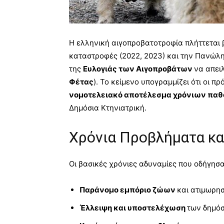
Η ελληνική αιγοπροβατοτροφία πλήττεται β
καταστροφές (2022, 2023) και την Πανώλ
της
Ευλογιάς των Αιγοπροβάτων
να απει
Φέτας
). Το κείμενο υπογραμμίζει ότι οι π
νομοτελειακό αποτέλεσμα χρόνιων παθ
Δημόσια Κτηνιατρική.
Χρόνια Προβλήματα κα
Οι βασικές χρόνιες αδυναμίες που οδήγησ
Παράνομο εμπόριο ζώων
και ατιμωρησ
Έλλειψη και υποστελέχωση
των δημόσ