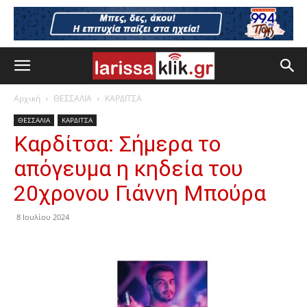
Αρχική
ΘΕΣΣΑΛΙΑ
ΚΑΡΔΙΤΣΑ
ΘΕΣΣΑΛΙΑ
ΚΑΡΔΙΤΣΑ
Καρδίτσα: Σήμερα το
απόγευμα η κηδεία του
20χρονου Γιάννη Μπούρα
8 Ιουλίου 2024