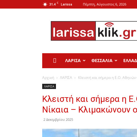
C
31.4
Πέμπτη, Αύγουστος 6, 2026
Larissa
Larissa
Klik
ΛΑΡΙΣΑ
ΘΕΣΣΑΛΙΑ
ΕΛΛΑ
Αρχική
ΛΑΡΙΣΑ
Κλειστή και σήμερα η Ε.O. Αθηνών
ΛΑΡΙΣΑ
Κλειστή και σήμερα η 
Νίκαια – Κλιμακώνουν ο
2 Δεκεμβρίου 2025