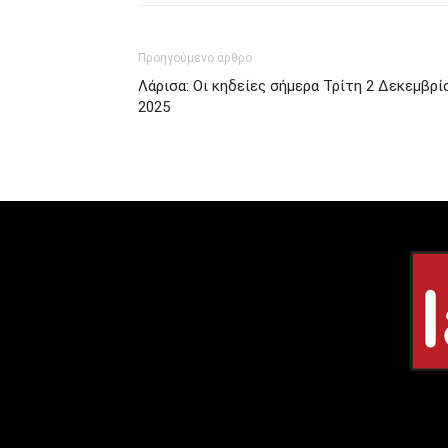
Προηγούμενο άρθρο
Λάρισα: Οι κηδείες σήμερα Τρίτη 2 Δεκεμβρί
2025