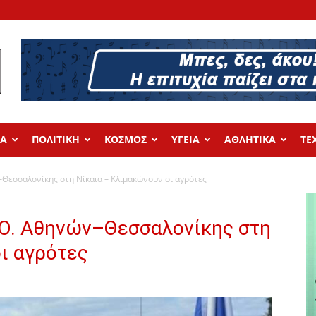
ΔΑ
ΠΟΛΙΤΙΚΗ
ΚΟΣΜΟΣ
ΥΓΕΙΑ
ΑΘΛΗΤΙΚΑ
ΤΕ
–Θεσσαλονίκης στη Νίκαια – Κλιμακώνουν οι αγρότες
Ε.O. Αθηνών–Θεσσαλονίκης στη
ι αγρότες