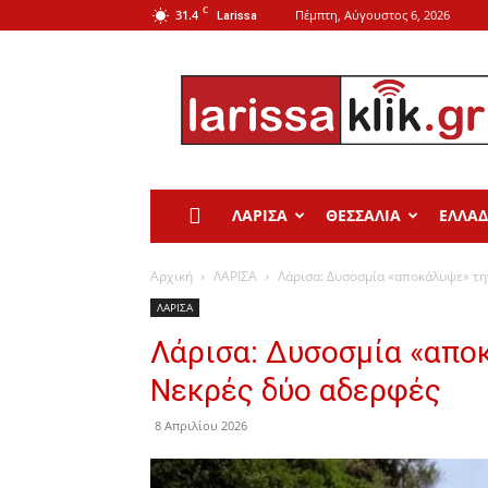
C
31.4
Πέμπτη, Αύγουστος 6, 2026
Larissa
Larissa
Klik
ΛΑΡΙΣΑ
ΘΕΣΣΑΛΙΑ
ΕΛΛΑ
Αρχική
ΛΑΡΙΣΑ
Λάρισα: Δυσοσμία «αποκάλυψε» τη
ΛΑΡΙΣΑ
Λάρισα: Δυσοσμία «απο
Νεκρές δύο αδερφές
8 Απριλίου 2026