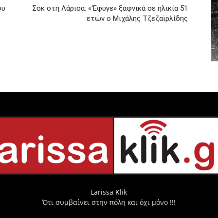
ου
Σοκ στη Λάρισα: «‘Εφυγε» ξαφνικά σε ηλικία 51
ετών ο Μιχάλης Τζεζαϊρλίδης
Larissa Klik
Ότι συμβαίνει στην πόλη και όχι μόνο !!!