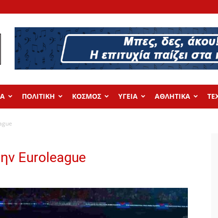
ΔΑ
ΠΟΛΙΤΙΚΗ
ΚΟΣΜΟΣ
ΥΓΕΙΑ
ΑΘΛΗΤΙΚΑ
ΤΕ
ague
ην Euroleague