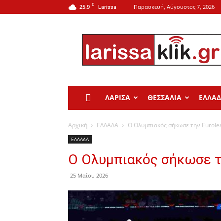
C
25.9
Παρασκευή, Αύγουστος 7, 2026
Larissa
Larissa
Klik
ΛΑΡΙΣΑ
ΘΕΣΣΑΛΙΑ
ΕΛΛΑ
Αρχική
ΕΛΛΑΔΑ
Ο Ολυμπιακός σήκωσε την Eurole
ΕΛΛΑΔΑ
Ο Ολυμπιακός σήκωσε τ
25 Μαΐου 2026