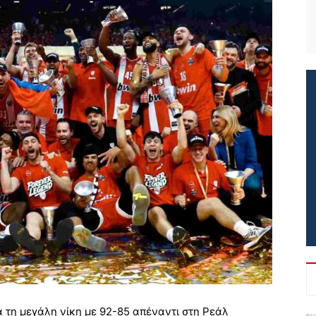
 τη μεγάλη νίκη με 92-85 απέναντι στη Ρεάλ