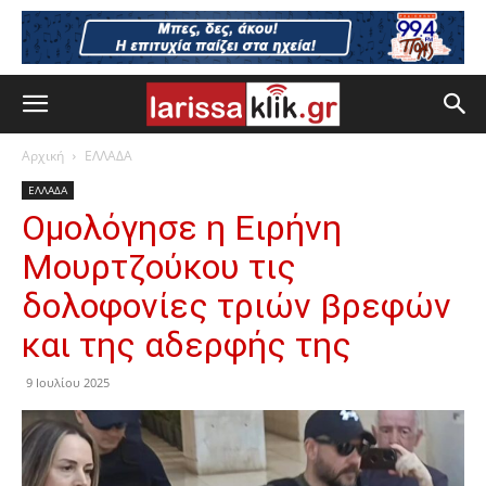
Αρχική
ΕΛΛΑΔΑ
ΕΛΛΑΔΑ
Ομολόγησε η Ειρήνη
Μουρτζούκου τις
δολοφονίες τριών βρεφών
και της αδερφής της
9 Ιουλίου 2025