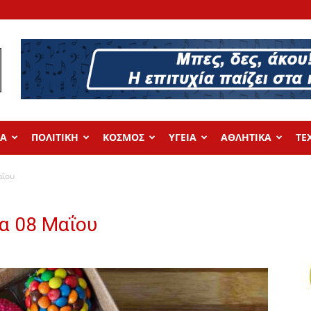
ΔΑ
ΠΟΛΙΤΙΚΗ
ΚΟΣΜΟΣ
ΥΓΕΙΑ
ΑΘΛΗΤΙΚΑ
ΤΕ
αΐου
α 08 Μαΐου