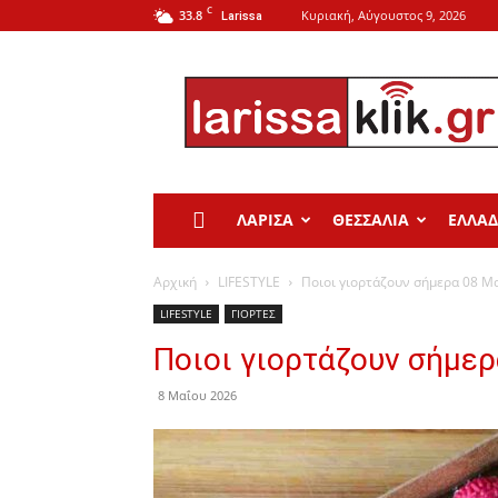
C
33.8
Κυριακή, Αύγουστος 9, 2026
Larissa
Larissa
Klik
ΛΑΡΙΣΑ
ΘΕΣΣΑΛΙΑ
ΕΛΛΑ
Αρχική
LIFESTYLE
Ποιοι γιορτάζουν σήμερα 08 Μ
LIFESTYLE
ΓΙΟΡΤΕΣ
Ποιοι γιορτάζουν σήμερ
8 Μαΐου 2026