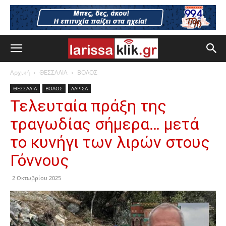
Αρχική
ΘΕΣΣΑΛΙΑ
ΒΟΛΟΣ
ΘΕΣΣΑΛΙΑ
ΒΟΛΟΣ
ΛΑΡΙΣΑ
Τελευταία πράξη της
τραγωδίας σήμερα… μετά
το κυνήγι των λιρών στους
Γόννους
2 Οκτωβρίου 2025