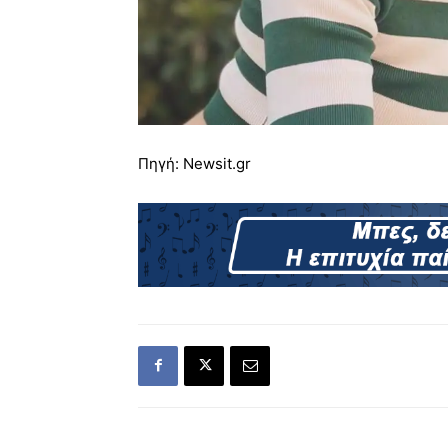
Πηγή: Νewsit.gr