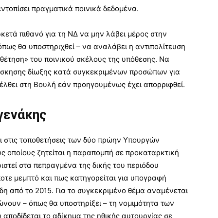
ντοπίσει πραγματικά ποινικά δεδομένα.
κετά πιθανό για τη ΝΔ να μην λάβει μέρος στην
όπως θα υποστηριχθεί – να αναλάβει η αντιπολίτευση
οθέτηση» του ποινικού σκέλους της υπόθεσης. Να
 άσκησης δίωξης κατά συγκεκριμένων προσώπων για
έλθει στη Βουλή εάν προηγουμένως έχει απορριφθεί.
υγενάκης
ι στις τοποθετήσεις των δύο πρώην Υπουργών
υς οποίους ζητείται η παραπομπή σε προκαταρκτική
ριστεί στα πεπραγμένα της δικής του περιόδου
ίποτε μεμπτό και πως κατηγορείται για υπογραφή
 από το 2015. Για το συγκεκριμένο θέμα αναμένεται
ώνουν – όπως θα υποστηρίξει – τη νομιμότητα των
υ αποδίδεται το αδίκημα της ηθικής αυτουργίας σε