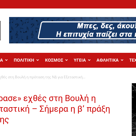
ΔΑ
ΠΟΛΙΤΙΚΗ
ΚΟΣΜΟΣ
ΥΓΕΙΑ
ΑΘΛΗΤΙΚΑ
ΤΕ
ές στη Βουλή η πρόταση της ΝΔ για Εξεταστική...
ασε» εχθές στη Βουλή η
ταστική – Σήμερα η β’ πράξη
σης