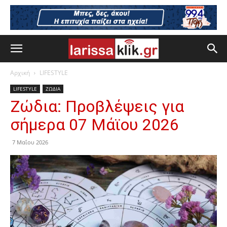
Αρχική
LIFESTYLE
LIFESTYLE
ΖΩΔΙΑ
Ζώδια: Προβλέψεις για
σήμερα 07 Μάϊου 2026
7 Μαΐου 2026