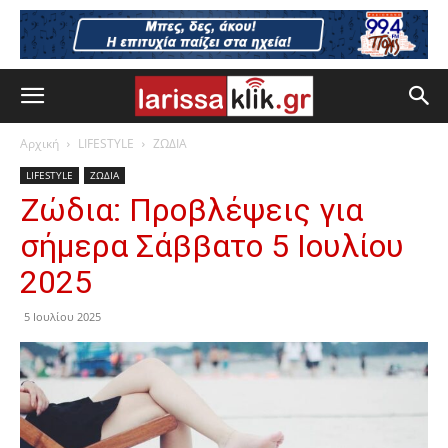
Αρχική
LIFESTYLE
ΖΩΔΙΑ
LIFESTYLE
ΖΩΔΙΑ
Ζώδια: Προβλέψεις για
σήμερα Σάββατο 5 Ιουλίου
2025
5 Ιουλίου 2025